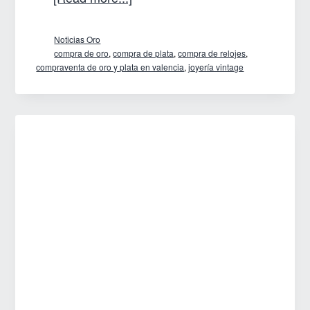
Las
Noticias Oro
piezas
compra de oro
,
compra de plata
,
compra de relojes
,
de
compraventa de oro y plata en valencia
,
joyería vintage
joyería
para
esta
temporada