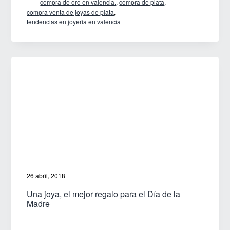
compra de oro en valencia.
,
compra de plata
,
es
compra venta de joyas de plata
,
tendencias en joyería en valencia
un
regalo
para
siempre
26 abril, 2018
Una joya, el mejor regalo para el Día de la
Madre