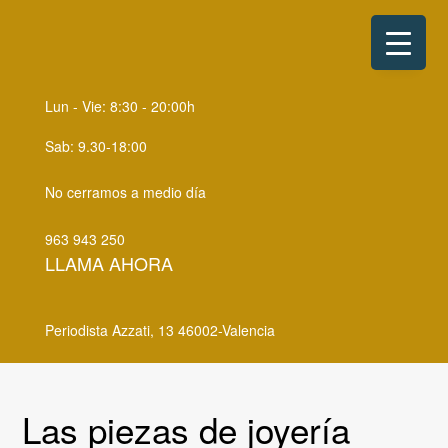
S
S
k
k
i
i
p
p
Lun - Vie: 8:30 - 20:00h
t
t
o
o
Sab: 9.30-18:00
p
m
No cerramos a medio día
r
a
i
i
963 943 250
m
n
LLAMA AHORA
a
c
r
o
Periodista Azzati, 13 46002-Valencia
y
n
n
t
a
e
Las piezas de joyería
v
n
i
t