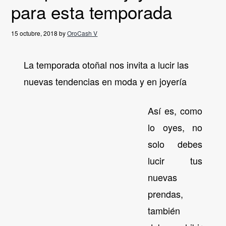
para esta temporada
g
a
15 octubre, 2018
by
OroCash V
t
i
La temporada otoñal nos invita a lucir las
o
n
nuevas tendencias en moda y en joyería
Así es, como
lo oyes, no
solo debes
lucir tus
nuevas
prendas,
también