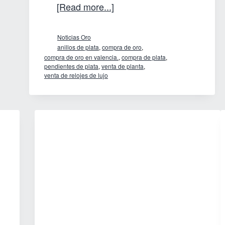
about
[Read more...]
Joyas
Noticias Oro
de
anillos de plata
,
compra de oro
,
plata
compra de oro en valencia.
,
compra de plata
,
pendientes de plata
,
venta de planta
,
para
venta de relojes de lujo
regalar
en
Navidad