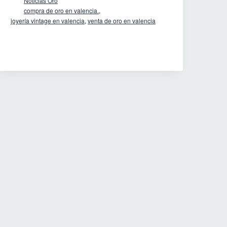
Noticias Oro
un
compra de oro en valencia.
,
buen
joyería vintage en valencia
,
venta de oro en valencia
establecimiento
para
la
venta
de
tu
oro