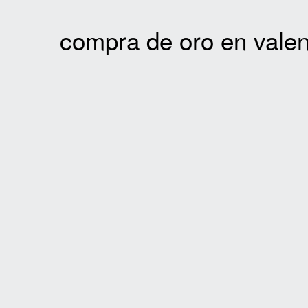
v
n
i
t
compra de oro en valen
g
a
t
i
o
n