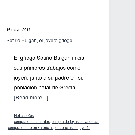
16 mayo, 2018
Sotirio Bulgari, el joyero griego
El griego Sotirio Bulgari inicia
sus primeros trabajos como
joyero junto a su padre en su
población natal de Grecia …
about
[Read more...]
Sotirio
Noticias Oro
Bulgari,
compra de diamantes
,
compra de joyas en valencia
el
,
compra de oro en valencia.
,
tendencias en joyería