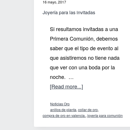
16 mayo, 2017
Joyería para las invitadas
Si resultamos invitadas a una
Primera Comunión, debemos
saber que el tipo de evento al
que asistiremos no tiene nada
que ver con una boda por la
noche. …
about
[Read more...]
Joyería
Noticias Oro
para
anillos de planta
,
collar de oro
,
las
compra de oro en valencia.
,
joyería para comunión
invitadas