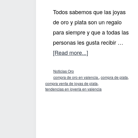
Todos sabemos que las joyas
de oro y plata son un regalo
para siempre y que a todas las
personas les gusta recibir …
about
[Read more...]
Una
Noticias Oro
joya,
compra de oro en valencia.
,
compra de plata
,
es
compra venta de joyas de plata
,
tendencias en joyería en valencia
un
regalo
para
siempre