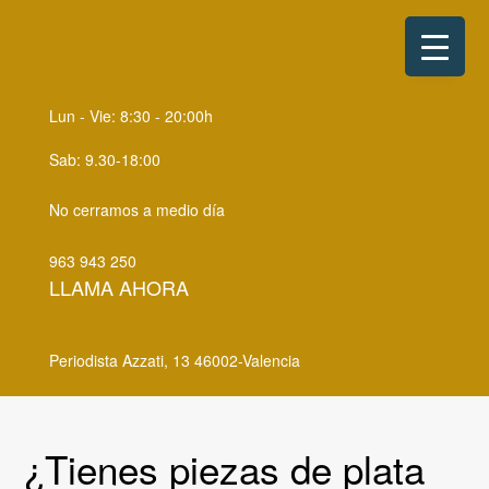
S
S
k
k
i
i
p
p
Lun - Vie: 8:30 - 20:00h
t
t
o
o
Sab: 9.30-18:00
p
m
No cerramos a medio día
r
a
i
i
963 943 250
m
n
LLAMA AHORA
a
c
r
o
Periodista Azzati, 13 46002-Valencia
y
n
n
t
a
e
¿Tienes piezas de plata
v
n
i
t