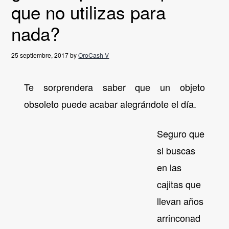
que no utilizas para
g
a
nada?
t
i
25 septiembre, 2017
by
OroCash V
o
n
Te sorprendera saber que un objeto
obsoleto puede acabar alegrándote el día.
Seguro que
si buscas
en las
cajitas que
llevan años
arrinconad