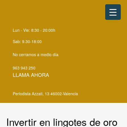
S
S
k
k
i
i
p
p
Lun - Vie: 8:30 - 20:00h
t
t
o
o
Sab: 9.30-18:00
p
m
No cerramos a medio día
r
a
i
i
963 943 250
m
n
LLAMA AHORA
a
c
r
o
Periodista Azzati, 13 46002-Valencia
y
n
n
t
a
e
Invertir en lingotes de oro
v
n
i
t