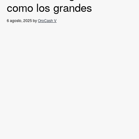
como los grandes
g
a
6 agosto, 2025
by
OroCash V
t
i
o
n