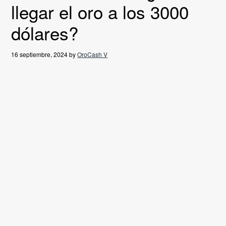
llegar el oro a los 3000
g
a
dólares?
t
i
16 septiembre, 2024
by
OroCash V
o
n