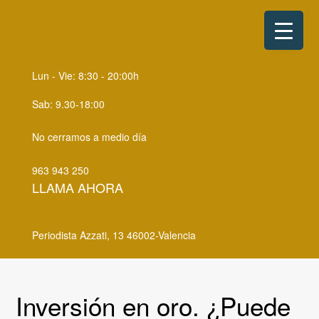
S
S
k
k
i
i
p
p
Lun - Vie: 8:30 - 20:00h
t
t
o
o
Sab: 9.30-18:00
p
m
No cerramos a medio día
r
a
i
i
963 943 250
m
n
LLAMA AHORA
a
c
r
o
Periodista Azzati, 13 46002-Valencia
y
n
n
t
a
e
Inversión en oro. ¿Puede
v
n
i
t