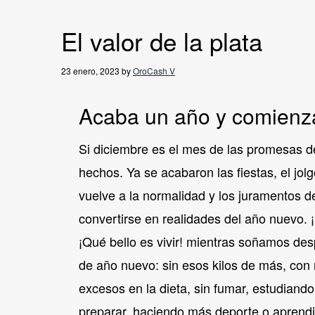
v
n
i
t
El valor de la plata
g
a
23 enero, 2023
by
OroCash V
t
Acaba un año y comienza
i
o
Si diciembre es el mes de las promesas d
n
hechos. Ya se acabaron las fiestas, el jol
vuelve a la normalidad y los juramentos d
convertirse en realidades del año nuevo. ¡M
¡Qué bello es vivir! mientras soñamos de
de año nuevo: sin esos kilos de más, con
excesos en la dieta, sin fumar, estudian
preparar, haciendo más deporte o aprendi