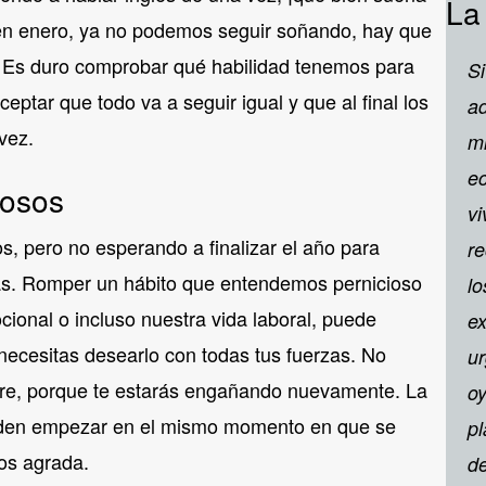
La
e en enero, ya no podemos seguir soñando, hay que
. Es duro comprobar qué habilidad tenemos para
Si
ptar que todo va a seguir igual y que al final los
ad
vez.
mi
e
iosos
vi
s, pero no esperando a finalizar el año para
re
as. Romper un hábito que entendemos pernicioso
lo
cional o incluso nuestra vida laboral, puede
ex
necesitas desearlo con todas tus fuerzas. No
ur
re, porque te estarás engañando nuevamente. La
oy
eden empezar en el mismo momento en que se
pl
os agrada.
de