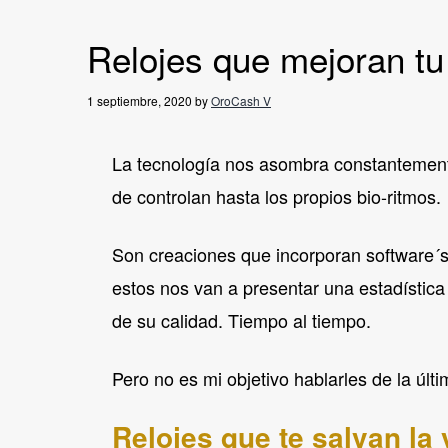
v
n
i
t
Relojes que mejoran tu
g
a
1 septiembre, 2020
by
OroCash V
t
La tecnología nos asombra constantemente
i
o
de controlan hasta los propios bio-ritmos.
n
Son creaciones que incorporan software´s
estos nos van a presentar una estadística
de su calidad. Tiempo al tiempo.
Pero no es mi objetivo hablarles de la últi
Relojes que te salvan la v