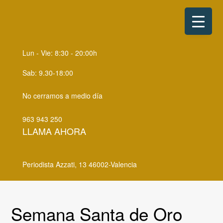
S
S
k
k
i
i
p
p
Lun - Vie: 8:30 - 20:00h
t
t
o
o
Sab: 9.30-18:00
p
m
No cerramos a medio día
r
a
i
i
963 943 250
m
n
LLAMA AHORA
a
c
r
o
Periodista Azzati, 13 46002-Valencia
y
n
n
t
a
e
Semana Santa de Oro
v
n
i
t