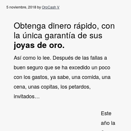
g
5 noviembre, 2018
by
OroCash V
a
t
Obtenga dinero rápido, con
i
la única garantía de sus
o
joyas de oro.
n
Así como lo lee. Después de las fallas a
buen seguro que se ha excedido un poco
con los gastos, ya sabe, una comida, una
cena, unas copitas, los petardos,
invitados…
Este
año la