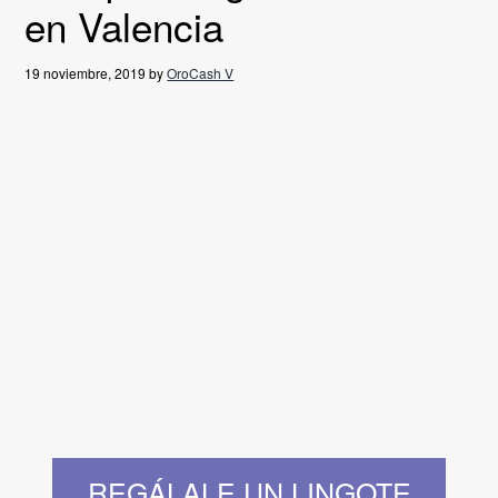
en Valencia
g
a
19 noviembre, 2019
by
OroCash V
t
i
o
n
REGÁLALE UN LINGOTE