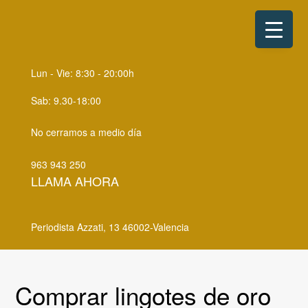
S
S
k
k
i
i
p
p
Lun - Vie: 8:30 - 20:00h
t
t
o
o
Sab: 9.30-18:00
p
m
No cerramos a medio día
r
a
i
i
963 943 250
m
n
LLAMA AHORA
a
c
r
o
Periodista Azzati, 13 46002-Valencia
y
n
n
t
a
e
Comprar lingotes de oro
v
n
i
t