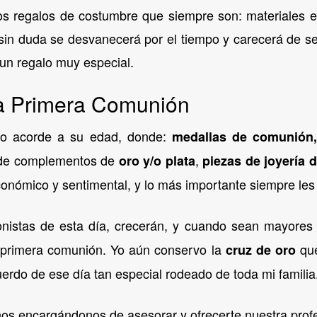
los regalos de costumbre que siempre son: materiales e
e sin duda se desvanecerá por el tiempo y carecerá de 
 un regalo muy especial.
 la Primera Comunión
lo acorde a su edad, donde:
medallas de comunión, 
 de complementos de
,
oro y/o plata
piezas de joyería d
económico y sentimental, y lo más importante siempre les
onistas de esta día, crecerán, y cuando sean mayore
u primera comunión. Yo aún conservo la
que
cruz de oro
rdo de ese día tan especial rodeado de toda mi familia
os encargándonos de asesorar y ofrecerte nuestra profes