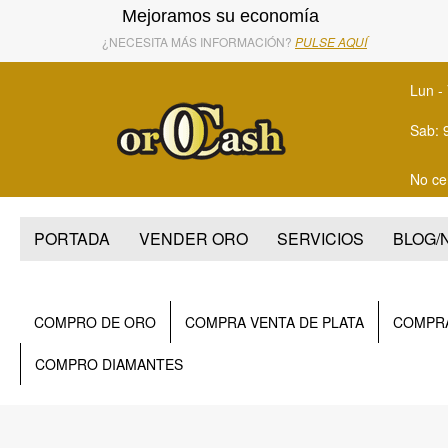
S
S
Mejoramos su economía
k
k
¿NECESITA MÁS INFORMACIÓN?
PULSE AQUÍ
i
i
Lun - 
p
p
t
t
Sab: 
o
o
No ce
p
m
r
a
PORTADA
VENDER ORO
SERVICIOS
BLOG/
i
i
m
n
a
c
COMPRO DE ORO
COMPRA VENTA DE PLATA
COMPRA
r
o
COMPRO DIAMANTES
y
n
n
t
a
e