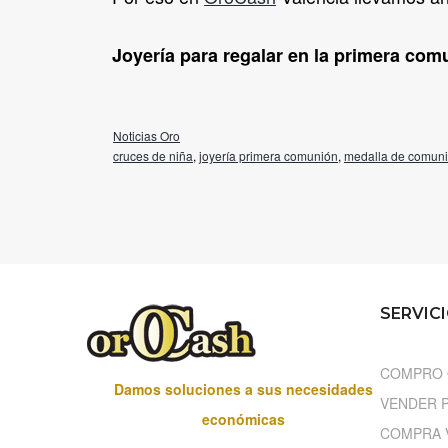
Joyería para regalar en la primera com
Noticias Oro
cruces de niña
,
joyería primera comunión
,
medalla de comun
SERVIC
COMPRO
Damos soluciones a sus necesidades
VENDER 
económicas
COMPRA 