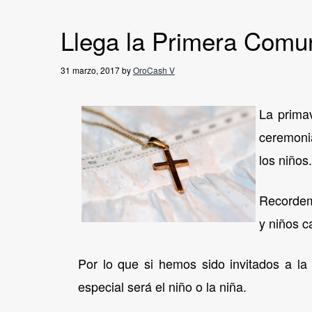
v
n
i
t
Llega la Primera Comu
g
a
31 marzo, 2017
by
OroCash V
t
La prima
i
o
ceremonia
n
los niños.
Recordem
y niños c
Por lo que si hemos sido invitados a la
especial será el niño o la niña.