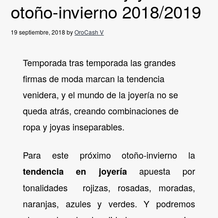
otoño-invierno 2018/2019
g
a
19 septiembre, 2018
by
OroCash V
t
i
Temporada tras temporada las grandes
o
n
firmas de moda marcan la tendencia
venidera, y el mundo de la joyería no se
queda atrás, creando combinaciones de
ropa y joyas inseparables.
Para este próximo otoño-invierno la
apuesta por
tendencia en joyería
tonalidades rojizas, rosadas, moradas,
naranjas, azules y verdes. Y podremos