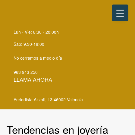
S
S
k
k
i
i
p
p
Lun - Vie: 8:30 - 20:00h
t
t
o
o
Sab: 9.30-18:00
p
m
No cerramos a medio día
r
a
i
i
963 943 250
m
n
LLAMA AHORA
a
c
r
o
Periodista Azzati, 13 46002-Valencia
y
n
n
t
a
e
Tendencias en joyería
v
n
i
t